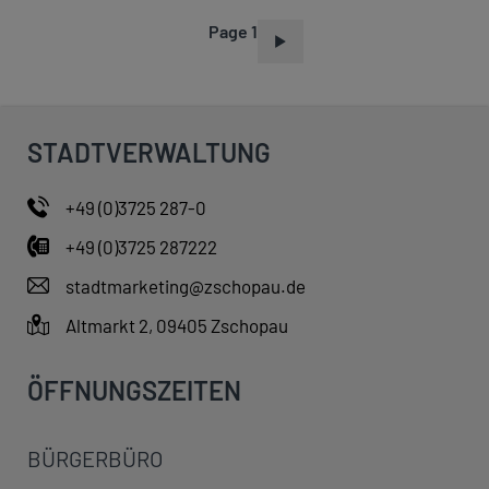
Page 1
P
A
G
I
STADTVERWALTUNG
N
A
+49 (0)3725 287-0
T
+49 (0)3725 287222
I
O
stadtmarketing@zschopau.de
N
Altmarkt 2, 09405 Zschopau
ÖFFNUNGSZEITEN
BÜRGERBÜRO