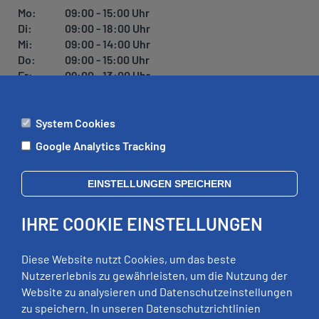
Mo:
09:00 - 15:00 Uhr
Di:
09:00 - 18:00 Uhr
Mi:
09:00 - 14:00 Uhr
Do:
09:00 - 15:00 Uhr
Fr:
09:00 - 13:00 Uhr
System Cookies
ÄMTER
Google Analytics Tracking
Mo:
09:00 - 12:00 Uhr
Di:
09:00 - 12:00 Uhr, 13:00 - 18:00 Uhr
EINSTELLUNGEN SPEICHERN
Mi:
geschlossen
Do:
09:00 - 12:00 Uhr, 13:00 - 15:00 Uhr
IHRE COOKIE EINSTELLUNGEN
Fr:
09:00 - 12:00 Uhr
zusätzliche Termine nach Vereinbarung
Diese Website nutzt Cookies, um das beste
Nutzererlebnis zu gewährleisten, um die Nutzung der
Website zu analysieren und Datenschutzeinstellungen
RECHTLICHES
zu speichern. In unseren Datenschutzrichtlinien