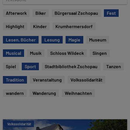
e
e
x
Afterwork
Biker
Bürgersaal Zschopau
Fest
t
s
Highlight
Kinder
Krumhermersdorf
u
c
Lesen, Bücher
Lesung
Magie
Museum
h
e
Musical
Musik
Schloss Wildeck
Singen
Spiel
Sport
Stadtbibliothek Zschopau
Tanzen
Tradition
Veranstaltung
Volkssolidarität
wandern
Wanderung
Weihnachten
Volkssolidarität