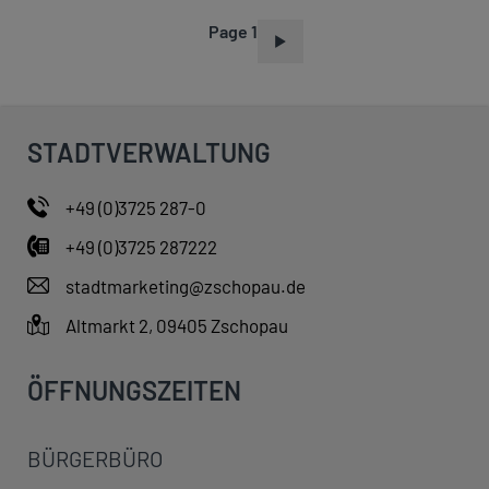
Page 1
P
A
G
I
STADTVERWALTUNG
N
A
+49 (0)3725 287-0
T
+49 (0)3725 287222
I
O
stadtmarketing@zschopau.de
N
Altmarkt 2, 09405 Zschopau
ÖFFNUNGSZEITEN
BÜRGERBÜRO