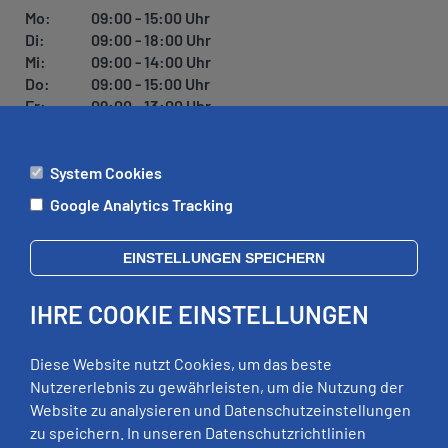
Mo:
09:00 - 15:00 Uhr
Di:
09:00 - 18:00 Uhr
Mi:
09:00 - 14:00 Uhr
Do:
09:00 - 15:00 Uhr
Fr:
09:00 - 13:00 Uhr
System Cookies
ÄMTER
Google Analytics Tracking
Mo:
09:00 - 12:00 Uhr
Di:
09:00 - 12:00 Uhr, 13:00 - 18:00 Uhr
EINSTELLUNGEN SPEICHERN
Mi:
geschlossen
Do:
09:00 - 12:00 Uhr, 13:00 - 15:00 Uhr
IHRE COOKIE EINSTELLUNGEN
Fr:
09:00 - 12:00 Uhr
zusätzliche Termine nach Vereinbarung
Diese Website nutzt Cookies, um das beste
Nutzererlebnis zu gewährleisten, um die Nutzung der
Website zu analysieren und Datenschutzeinstellungen
RECHTLICHES
zu speichern. In unseren Datenschutzrichtlinien