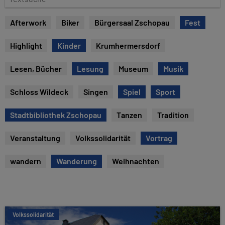
e
e
x
Afterwork
Biker
Bürgersaal Zschopau
Fest
t
s
Highlight
Kinder
Krumhermersdorf
u
c
Lesen, Bücher
Lesung
Museum
Musik
h
e
Schloss Wildeck
Singen
Spiel
Sport
Stadtbibliothek Zschopau
Tanzen
Tradition
Veranstaltung
Volkssolidarität
Vortrag
wandern
Wanderung
Weihnachten
Volkssolidarität