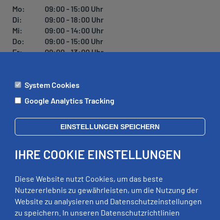
Mo:
09:00 - 15:00 Uhr
Di:
09:00 - 18:00 Uhr
Mi:
09:00 - 14:00 Uhr
Do:
09:00 - 15:00 Uhr
Fr:
09:00 - 13:00 Uhr
System Cookies
ÄMTER
Google Analytics Tracking
Mo:
09:00 - 12:00 Uhr
Di:
09:00 - 12:00 Uhr, 13:00 - 18:00 Uhr
EINSTELLUNGEN SPEICHERN
Mi:
geschlossen
Do:
09:00 - 12:00 Uhr, 13:00 - 15:00 Uhr
IHRE COOKIE EINSTELLUNGEN
Fr:
09:00 - 12:00 Uhr
zusätzliche Termine nach Vereinbarung
Diese Website nutzt Cookies, um das beste
Nutzererlebnis zu gewährleisten, um die Nutzung der
Website zu analysieren und Datenschutzeinstellungen
RECHTLICHES
zu speichern. In unseren Datenschutzrichtlinien