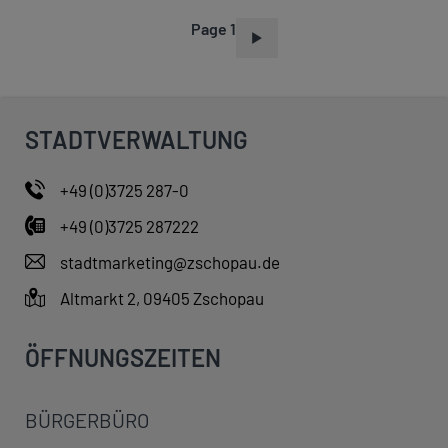
Page 1
P
A
G
I
STADTVERWALTUNG
N
A
+49 (0)3725 287-0
T
+49 (0)3725 287222
I
O
stadtmarketing@zschopau.de
N
Altmarkt 2, 09405 Zschopau
ÖFFNUNGSZEITEN
BÜRGERBÜRO