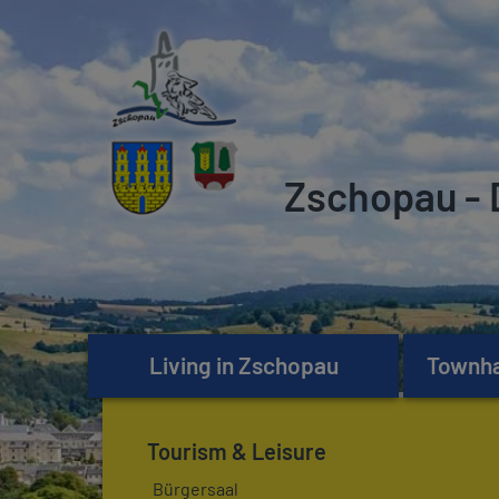
Zschopau - 
Living in Zschopau
Townhal
Tourism & Leisure
Bürgersaal