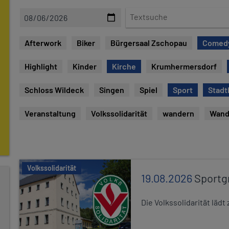
D
T
a
e
t
x
Afterwork
Biker
Bürgersaal Zschopau
Comed
e
t
s
Highlight
Kinder
Kirche
Krumhermersdorf
u
c
Schloss Wildeck
Singen
Spiel
Sport
Stadt
h
e
Veranstaltung
Volkssolidarität
wandern
Wand
Volkssolidarität
19.08.2026
Sportg
Die Volkssolidarität lä