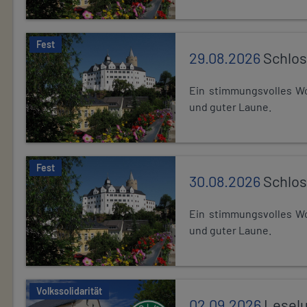
Fest
29.08.2026
Schlos
Ein stimmungsvolles Wo
und guter Laune.
Fest
30.08.2026
Schlos
Ein stimmungsvolles Wo
und guter Laune.
Volkssolidarität
02.09.2026
Leselu