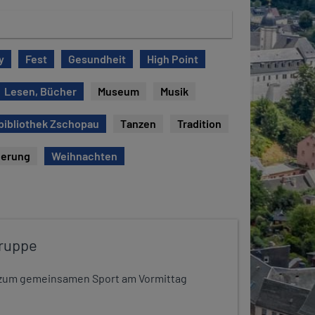
y
Fest
Gesundheit
High Point
Lesen, Bücher
Museum
Musik
bibliothek Zschopau
Tanzen
Tradition
erung
Weihnachten
ruppe
dt zum gemeinsamen Sport am Vormittag