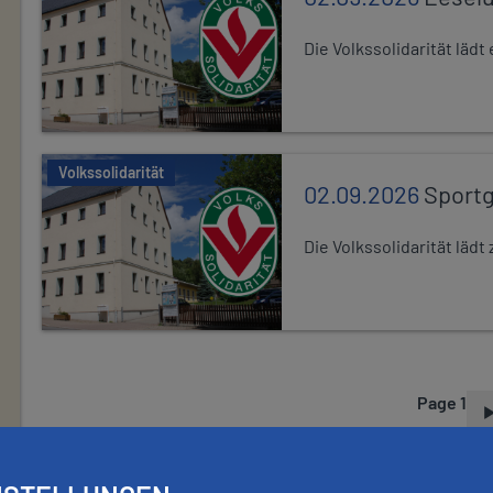
Die Volkssolidarität läd
Volkssolidarität
02.09.2026
Sport
Die Volkssolidarität lä
Page 1
P
A
G