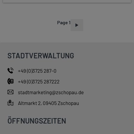
Page 1
P
A
G
I
STADTVERWALTUNG
N
A
+49 (0)3725 287-0
T
+49 (0)3725 287222
I
O
stadtmarketing@zschopau.de
N
Altmarkt 2, 09405 Zschopau
ÖFFNUNGSZEITEN