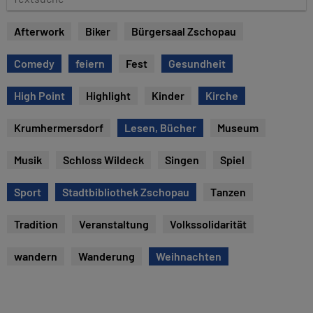
e
e
x
Afterwork
Biker
Bürgersaal Zschopau
t
s
Comedy
feiern
Fest
Gesundheit
u
c
High Point
Highlight
Kinder
Kirche
h
e
Krumhermersdorf
Lesen, Bücher
Museum
Musik
Schloss Wildeck
Singen
Spiel
Sport
Stadtbibliothek Zschopau
Tanzen
Tradition
Veranstaltung
Volkssolidarität
wandern
Wanderung
Weihnachten