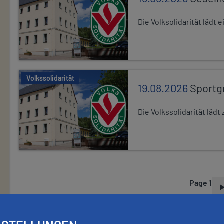
Die Volksolidarität lädt
Volkssolidarität
19.08.2026
Sportg
Die Volkssolidarität lä
Page 1
P
A
G