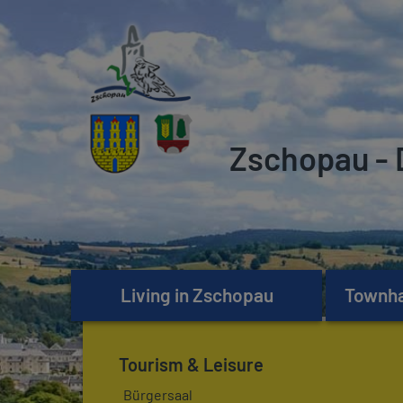
Zschopau - 
Living in Zschopau
Townhal
Tourism & Leisure
Bürgersaal