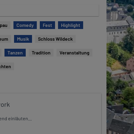
opau
Comedy
Fest
Highlight
eum
Musik
Schloss Wildeck
Tanzen
Tradition
Veranstaltung
chten
work
nd einläuten...