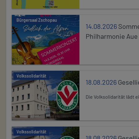
Bürgersaal Zschopau
14.08.2026
Sommer
Philharmonie Aue
Volkssolidarität
18.08.2026
Gesell
Die Volksolidarität lädt
Volkssolidarität
18.08.2026
Gesell