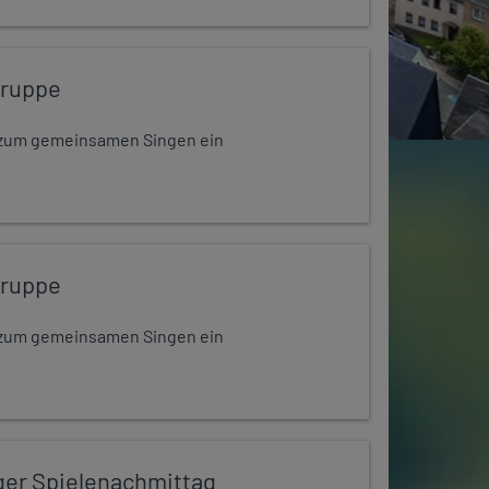
gruppe
dt zum gemeinsamen Singen ein
gruppe
dt zum gemeinsamen Singen ein
ger Spielenachmittag