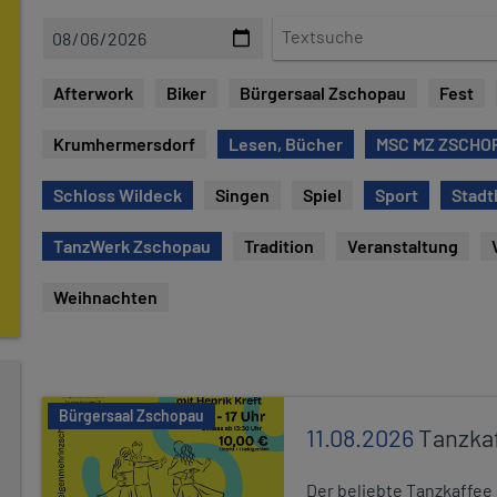
D
T
a
e
t
x
Afterwork
Biker
Bürgersaal Zschopau
Fest
e
t
s
Krumhermersdorf
Lesen, Bücher
MSC MZ ZSCHOP
u
c
Schloss Wildeck
Singen
Spiel
Sport
Stadt
h
e
TanzWerk Zschopau
Tradition
Veranstaltung
Weihnachten
Bürgersaal Zschopau
11.08.2026
Tanzka
Der beliebte Tanzkaffee