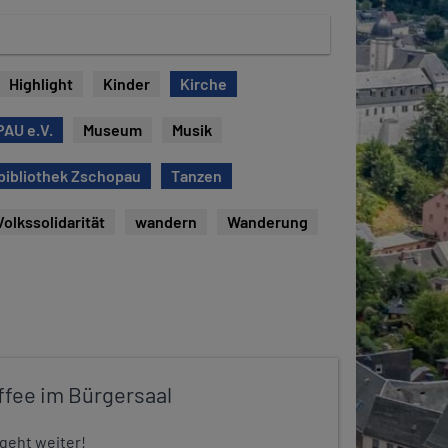
Highlight
Kinder
Kirche
AU e.V.
Museum
Musik
bibliothek Zschopau
Tanzen
Volkssolidarität
wandern
Wanderung
ffee im Bürgersaal
 geht weiter!