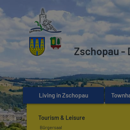
Zschopau - 
Living in Zschopau
Townhal
Tourism & Leisure
Bürgersaal