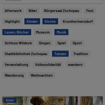
e
e
x
Afterwork
Biker
Bürgersaal Zschopau
Fest
t
s
Highlight
Kinder
Kirche
Krumhermersdorf
u
c
Lesen, Bücher
Museum
Musik
h
e
Schloss Wildeck
Singen
Spiel
Sport
Stadtbibliothek Zschopau
Tanzen
Tradition
Veranstaltung
Volkssolidarität
wandern
Wanderung
Weihnachten
Kinder