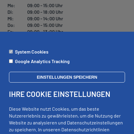
Mo:
09:00 - 15:00 Uhr
Di:
09:00 - 18:00 Uhr
Mi:
09:00 - 14:00 Uhr
Do:
09:00 - 15:00 Uhr
Fr:
09:00 - 13:00 Uhr
System Cookies
ÄMTER
Google Analytics Tracking
Mo:
09:00 - 12:00 Uhr
Di:
09:00 - 12:00 Uhr, 13:00 - 18:00 Uhr
EINSTELLUNGEN SPEICHERN
Mi:
geschlossen
Do:
09:00 - 12:00 Uhr, 13:00 - 15:00 Uhr
IHRE COOKIE EINSTELLUNGEN
Fr:
09:00 - 12:00 Uhr
zusätzliche Termine nach Vereinbarung
Diese Website nutzt Cookies, um das beste
Nutzererlebnis zu gewährleisten, um die Nutzung der
Website zu analysieren und Datenschutzeinstellungen
RECHTLICHES
zu speichern. In unseren Datenschutzrichtlinien