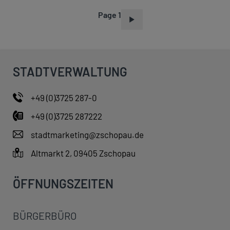
Page 1
P
A
G
I
STADTVERWALTUNG
N
A
+49 (0)3725 287-0
T
+49 (0)3725 287222
I
O
stadtmarketing@zschopau.de
N
Altmarkt 2, 09405 Zschopau
ÖFFNUNGSZEITEN
BÜRGERBÜRO