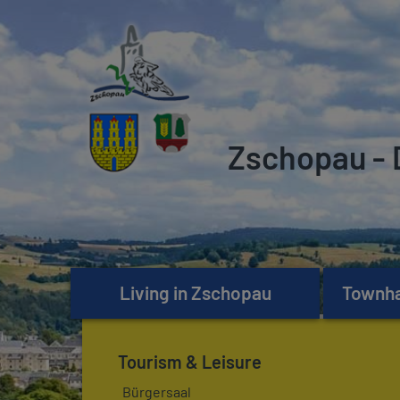
Zschopau - 
Living in Zschopau
Townhal
Tourism & Leisure
Bürgersaal