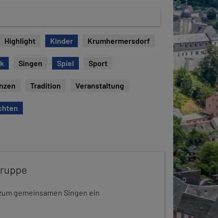
Highlight
Kinder
Krumhermersdorf
ck
Singen
Spiel
Sport
nzen
Tradition
Veranstaltung
chten
gruppe
dt zum gemeinsamen Singen ein