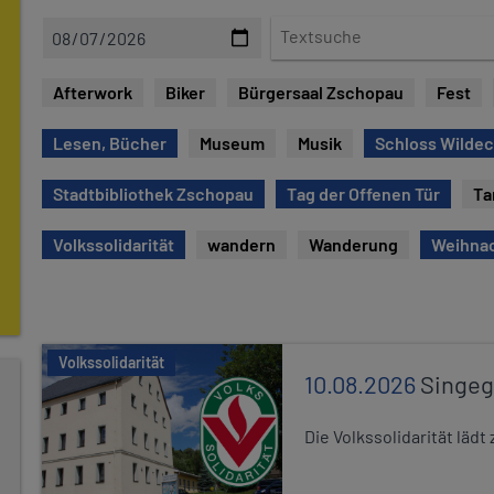
D
T
a
e
t
x
Afterwork
Biker
Bürgersaal Zschopau
Fest
e
t
s
Lesen, Bücher
Museum
Musik
Schloss Wilde
u
c
Stadtbibliothek Zschopau
Tag der Offenen Tür
Ta
h
e
Volkssolidarität
wandern
Wanderung
Weihna
Volkssolidarität
10.08.2026
Singe
Die Volkssolidarität lä