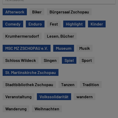
e
e
x
Afterwork
Biker
Bürgersaal Zschopau
t
s
Comedy
Enduro
Fest
Highlight
Kinder
u
c
Krumhermersdorf
Lesen, Bücher
h
e
MSC MZ ZSCHOPAU e.V.
Museum
Musik
Schloss Wildeck
Singen
Spiel
Sport
St. Martinskirche Zschopau
Stadtbibliothek Zschopau
Tanzen
Tradition
Veranstaltung
Volkssolidarität
wandern
Wanderung
Weihnachten