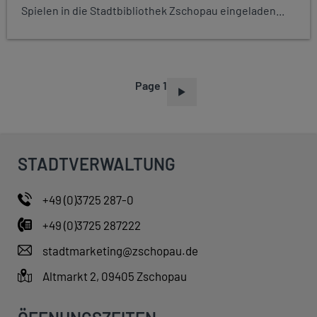
Spielen in die Stadtbibliothek Zschopau eingeladen...
Page 1
P
A
G
I
STADTVERWALTUNG
N
A
+49 (0)3725 287-0
T
+49 (0)3725 287222
I
O
stadtmarketing@zschopau.de
N
Altmarkt 2, 09405 Zschopau