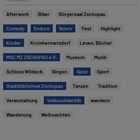
e
e
x
Afterwork
Biker
Bürgersaal Zschopau
t
s
Comedy
Enduro
feiern
Fest
Highlight
u
c
Kinder
Krumhermersdorf
Lesen, Bücher
h
e
MSC MZ ZSCHOPAU e.V.
Museum
Musik
Schloss Wildeck
Singen
Spiel
Sport
Stadtbibliothek Zschopau
Tanzen
Tradition
Veranstaltung
Volkssolidarität
wandern
Wanderung
Weihnachten