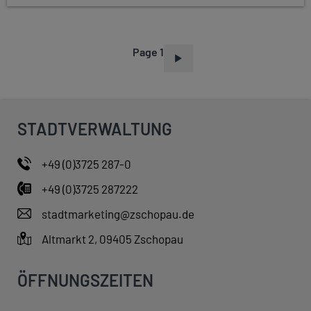
Page 1
P
A
G
I
STADTVERWALTUNG
N
A
+49 (0)3725 287-0
T
+49 (0)3725 287222
I
O
stadtmarketing@zschopau.de
N
Altmarkt 2, 09405 Zschopau
ÖFFNUNGSZEITEN