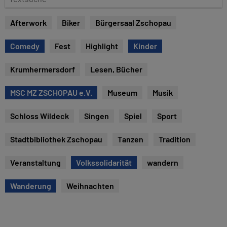
e
e
x
Afterwork
Biker
Bürgersaal Zschopau
t
s
Comedy
Fest
Highlight
Kinder
u
c
Krumhermersdorf
Lesen, Bücher
h
e
MSC MZ ZSCHOPAU e.V.
Museum
Musik
Schloss Wildeck
Singen
Spiel
Sport
Stadtbibliothek Zschopau
Tanzen
Tradition
Veranstaltung
Volkssolidarität
wandern
Wanderung
Weihnachten