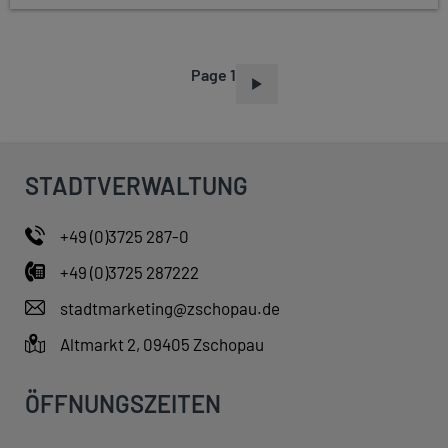
Page 1
P
A
G
I
STADTVERWALTUNG
N
A
+49 (0)3725 287-0
T
+49 (0)3725 287222
I
O
stadtmarketing@zschopau.de
N
Altmarkt 2, 09405 Zschopau
ÖFFNUNGSZEITEN