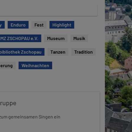
y
Enduro
Fest
Highlight
 MZ ZSCHOPAU e.V.
Museum
Musik
bibliothek Zschopau
Tanzen
Tradition
erung
Weihnachten
gruppe
dt zum gemeinsamen Singen ein