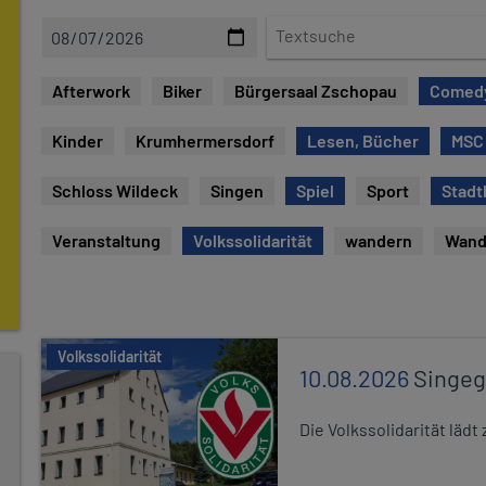
D
T
a
e
t
x
Afterwork
Biker
Bürgersaal Zschopau
Comed
e
t
s
Kinder
Krumhermersdorf
Lesen, Bücher
MSC
u
c
Schloss Wildeck
Singen
Spiel
Sport
Stadt
h
e
Veranstaltung
Volkssolidarität
wandern
Wand
Volkssolidarität
10.08.2026
Singe
Die Volkssolidarität lä