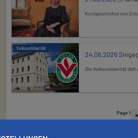
Kurzgeschichte von Eric
Volkssolidarität
24.08.2026
Singe
Die Volkssolidarität lä
Page 1
P
A
G