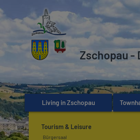
Zschopau - 
Living in Zschopau
Townhal
Tourism & Leisure
Bürgersaal