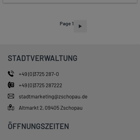
Page 1
P
A
G
I
STADTVERWALTUNG
N
A
+49 (0)3725 287-0
T
+49 (0)3725 287222
I
O
stadtmarketing@zschopau.de
N
Altmarkt 2, 09405 Zschopau
ÖFFNUNGSZEITEN