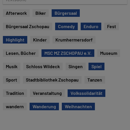
e
e
x
Afterwork
Biker
Bürgersaal
t
s
Bürgersaal Zschopau
Comedy
Enduro
Fest
u
c
Highlight
Kinder
Krumhermersdorf
h
e
Lesen, Bücher
MSC MZ ZSCHOPAU e.V.
Museum
Musik
Schloss Wildeck
Singen
Spiel
Sport
Stadtbibliothek Zschopau
Tanzen
Tradition
Veranstaltung
Volkssolidarität
wandern
Wanderung
Weihnachten