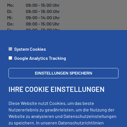
Mo:
09:00 - 15:00 Uhr
Di:
09:00 - 18:00 Uhr
Mi:
09:00 - 14:00 Uhr
Do:
09:00 - 15:00 Uhr
Fr:
09:00 - 13:00 Uhr
System Cookies
ÄMTER
Google Analytics Tracking
Mo:
09:00 - 12:00 Uhr
Di:
09:00 - 12:00 Uhr, 13:00 - 18:00 Uhr
EINSTELLUNGEN SPEICHERN
Mi:
geschlossen
Do:
09:00 - 12:00 Uhr, 13:00 - 15:00 Uhr
IHRE COOKIE EINSTELLUNGEN
Fr:
09:00 - 12:00 Uhr
zusätzliche Termine nach Vereinbarung
Diese Website nutzt Cookies, um das beste
Nutzererlebnis zu gewährleisten, um die Nutzung der
Website zu analysieren und Datenschutzeinstellungen
RECHTLICHES
zu speichern. In unseren Datenschutzrichtlinien