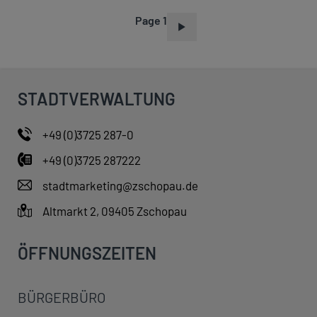
Page 1
P
A
G
I
STADTVERWALTUNG
N
A
+49 (0)3725 287-0
T
+49 (0)3725 287222
I
O
stadtmarketing@zschopau.de
N
Altmarkt 2, 09405 Zschopau
ÖFFNUNGSZEITEN
BÜRGERBÜRO