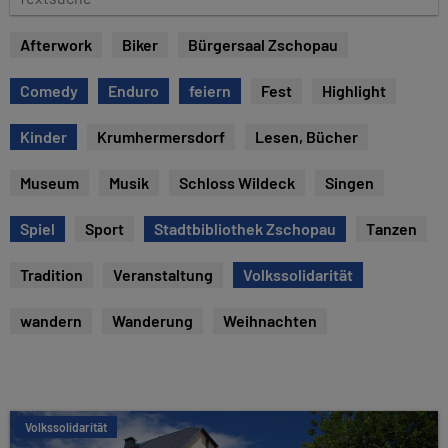
e
e
x
Afterwork
Biker
Bürgersaal Zschopau
t
s
Comedy
Enduro
feiern
Fest
Highlight
u
c
Kinder
Krumhermersdorf
Lesen, Bücher
h
e
Museum
Musik
Schloss Wildeck
Singen
Spiel
Sport
Stadtbibliothek Zschopau
Tanzen
Tradition
Veranstaltung
Volkssolidarität
wandern
Wanderung
Weihnachten
Volkssolidarität