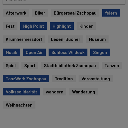
e
e
x
Afterwork
Biker
Bürgersaal Zschopau
feiern
t
s
Fest
High Point
Highlight
Kinder
u
c
Krumhermersdorf
Lesen, Bücher
Museum
h
e
Musik
Open Air
Schloss Wildeck
Singen
Spiel
Sport
Stadtbibliothek Zschopau
Tanzen
TanzWerk Zschopau
Tradition
Veranstaltung
Volkssolidarität
wandern
Wanderung
Weihnachten