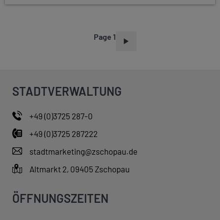
Page 1
P
A
G
I
STADTVERWALTUNG
N
A
+49 (0)3725 287-0
T
+49 (0)3725 287222
I
O
stadtmarketing@zschopau.de
N
Altmarkt 2, 09405 Zschopau
ÖFFNUNGSZEITEN