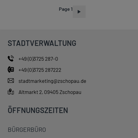
Page 1
P
A
G
I
STADTVERWALTUNG
N
A
+49 (0)3725 287-0
T
+49 (0)3725 287222
I
O
stadtmarketing@zschopau.de
N
Altmarkt 2, 09405 Zschopau
ÖFFNUNGSZEITEN
BÜRGERBÜRO