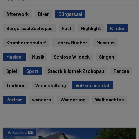
e
e
x
Afterwork
Biker
Bürgersaal
t
s
Bürgersaal Zschopau
Fest
Highlight
Kinder
u
c
Krumhermersdorf
Lesen, Bücher
Museum
h
e
Musical
Musik
Schloss Wildeck
Singen
Spiel
Sport
Stadtbibliothek Zschopau
Tanzen
Tradition
Veranstaltung
Volkssolidarität
Vortrag
wandern
Wanderung
Weihnachten
Volkssolidarität