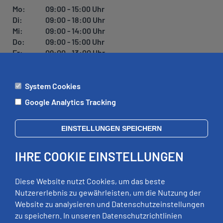
Mo:
09:00 - 15:00 Uhr
Di:
09:00 - 18:00 Uhr
Mi:
09:00 - 14:00 Uhr
Do:
09:00 - 15:00 Uhr
Fr:
09:00 - 13:00 Uhr
System Cookies
ÄMTER
Google Analytics Tracking
Mo:
09:00 - 12:00 Uhr
Di:
09:00 - 12:00 Uhr, 13:00 - 18:00 Uhr
EINSTELLUNGEN SPEICHERN
Mi:
geschlossen
Do:
09:00 - 12:00 Uhr, 13:00 - 15:00 Uhr
IHRE COOKIE EINSTELLUNGEN
Fr:
09:00 - 12:00 Uhr
zusätzliche Termine nach Vereinbarung
Diese Website nutzt Cookies, um das beste
Nutzererlebnis zu gewährleisten, um die Nutzung der
Website zu analysieren und Datenschutzeinstellungen
RECHTLICHES
zu speichern. In unseren Datenschutzrichtlinien