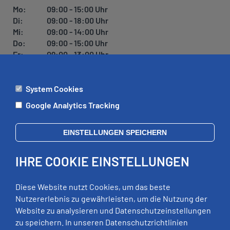
Mo:
09:00 - 15:00 Uhr
Di:
09:00 - 18:00 Uhr
Mi:
09:00 - 14:00 Uhr
Do:
09:00 - 15:00 Uhr
Fr:
09:00 - 13:00 Uhr
System Cookies
ÄMTER
Google Analytics Tracking
Mo:
09:00 - 12:00 Uhr
Di:
09:00 - 12:00 Uhr, 13:00 - 18:00 Uhr
EINSTELLUNGEN SPEICHERN
Mi:
geschlossen
Do:
09:00 - 12:00 Uhr, 13:00 - 15:00 Uhr
IHRE COOKIE EINSTELLUNGEN
Fr:
09:00 - 12:00 Uhr
zusätzliche Termine nach Vereinbarung
Diese Website nutzt Cookies, um das beste
Nutzererlebnis zu gewährleisten, um die Nutzung der
Website zu analysieren und Datenschutzeinstellungen
RECHTLICHES
zu speichern. In unseren Datenschutzrichtlinien