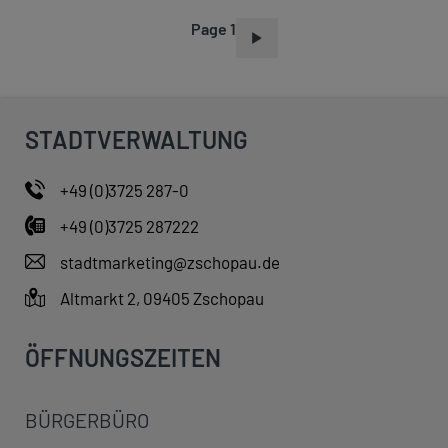
Page 1
P
A
G
I
STADTVERWALTUNG
N
A
+49 (0)3725 287-0
T
+49 (0)3725 287222
I
O
stadtmarketing@zschopau.de
N
Altmarkt 2, 09405 Zschopau
ÖFFNUNGSZEITEN
BÜRGERBÜRO