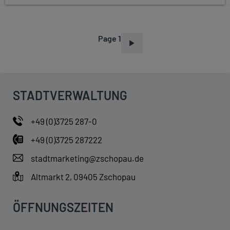
Page 1
P
A
G
I
STADTVERWALTUNG
N
A
+49 (0)3725 287-0
T
+49 (0)3725 287222
I
O
stadtmarketing@zschopau.de
N
Altmarkt 2, 09405 Zschopau
ÖFFNUNGSZEITEN