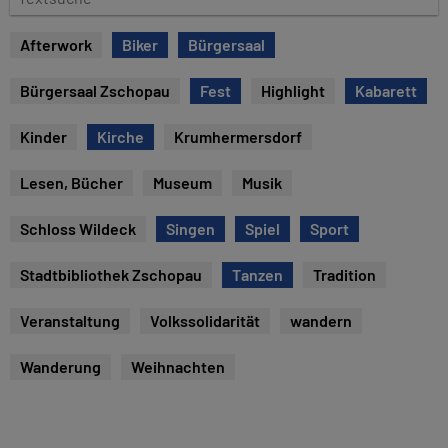
e
e
x
Afterwork
Biker
Bürgersaal
t
s
Bürgersaal Zschopau
Fest
Highlight
Kabarett
u
c
Kinder
Kirche
Krumhermersdorf
h
e
Lesen, Bücher
Museum
Musik
Schloss Wildeck
Singen
Spiel
Sport
Stadtbibliothek Zschopau
Tanzen
Tradition
Veranstaltung
Volkssolidarität
wandern
Wanderung
Weihnachten