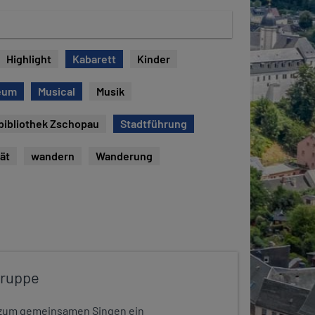
Highlight
Kabarett
Kinder
eum
Musical
Musik
bibliothek Zschopau
Stadtführung
tät
wandern
Wanderung
gruppe
dt zum gemeinsamen Singen ein