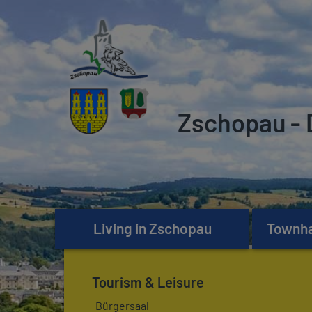
Zschopau - 
Living in Zschopau
Townhal
Tourism & Leisure
Bürgersaal