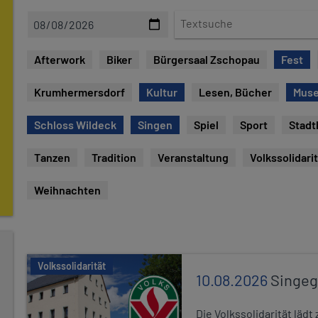
D
T
a
e
t
x
Afterwork
Biker
Bürgersaal Zschopau
Fest
e
t
s
Krumhermersdorf
Kultur
Lesen, Bücher
Mus
u
c
Schloss Wildeck
Singen
Spiel
Sport
Stadt
h
e
Tanzen
Tradition
Veranstaltung
Volkssolidari
Weihnachten
Volkssolidarität
10.08.2026
Singe
Die Volkssolidarität lä