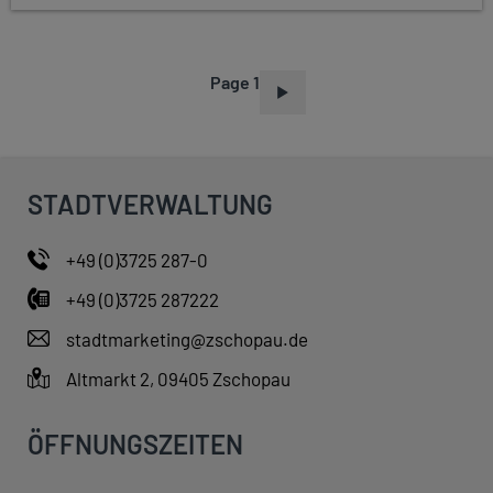
Page 1
P
A
G
I
STADTVERWALTUNG
N
A
+49 (0)3725 287-0
T
+49 (0)3725 287222
I
O
stadtmarketing@zschopau.de
N
Altmarkt 2, 09405 Zschopau
ÖFFNUNGSZEITEN