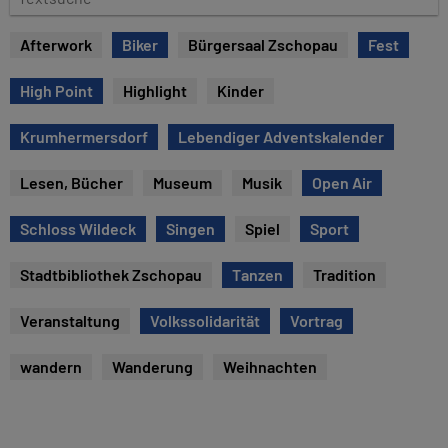
e
e
x
Afterwork
Biker
Bürgersaal Zschopau
Fest
t
s
High Point
Highlight
Kinder
u
c
Krumhermersdorf
Lebendiger Adventskalender
h
e
Lesen, Bücher
Museum
Musik
Open Air
Schloss Wildeck
Singen
Spiel
Sport
Stadtbibliothek Zschopau
Tanzen
Tradition
Veranstaltung
Volkssolidarität
Vortrag
wandern
Wanderung
Weihnachten