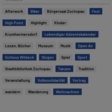
e
e
x
Afterwork
Biker
Bürgersaal Zschopau
Fest
t
s
High Point
Highlight
Kinder
u
c
Krumhermersdorf
Lebendiger Adventskalender
h
e
Lesen, Bücher
Museum
Musik
Open Air
Schloss Wildeck
Singen
Spiel
Sport
Stadtbibliothek Zschopau
Tanzen
Tradition
Veranstaltung
Volkssolidarität
Vortrag
wandern
Wanderung
Weihnachten