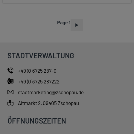
Page 1
P
A
G
I
STADTVERWALTUNG
N
A
+49 (0)3725 287-0
T
+49 (0)3725 287222
I
O
stadtmarketing@zschopau.de
N
Altmarkt 2, 09405 Zschopau
ÖFFNUNGSZEITEN