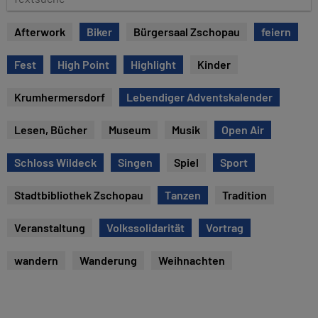
e
e
x
Afterwork
Biker
Bürgersaal Zschopau
feiern
t
s
Fest
High Point
Highlight
Kinder
u
c
Krumhermersdorf
Lebendiger Adventskalender
h
e
Lesen, Bücher
Museum
Musik
Open Air
Schloss Wildeck
Singen
Spiel
Sport
Stadtbibliothek Zschopau
Tanzen
Tradition
Veranstaltung
Volkssolidarität
Vortrag
wandern
Wanderung
Weihnachten