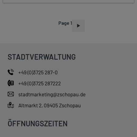
Page 1
P
A
G
I
STADTVERWALTUNG
N
A
+49 (0)3725 287-0
T
+49 (0)3725 287222
I
O
stadtmarketing@zschopau.de
N
Altmarkt 2, 09405 Zschopau
ÖFFNUNGSZEITEN