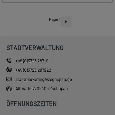
Page 1
P
A
G
I
STADTVERWALTUNG
N
A
+49 (0)3725 287-0
T
+49 (0)3725 287222
I
O
stadtmarketing@zschopau.de
N
Altmarkt 2, 09405 Zschopau
ÖFFNUNGSZEITEN