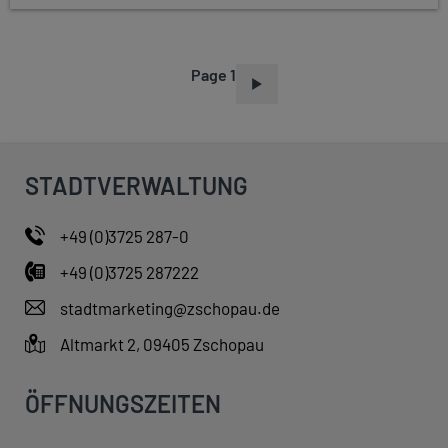
Page 1
P
A
G
I
STADTVERWALTUNG
N
A
+49 (0)3725 287-0
T
+49 (0)3725 287222
I
O
stadtmarketing@zschopau.de
N
Altmarkt 2, 09405 Zschopau
ÖFFNUNGSZEITEN