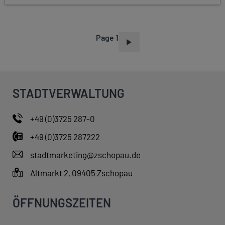
Page 1
P
A
G
I
STADTVERWALTUNG
N
A
+49 (0)3725 287-0
T
+49 (0)3725 287222
I
O
stadtmarketing@zschopau.de
N
Altmarkt 2, 09405 Zschopau
ÖFFNUNGSZEITEN