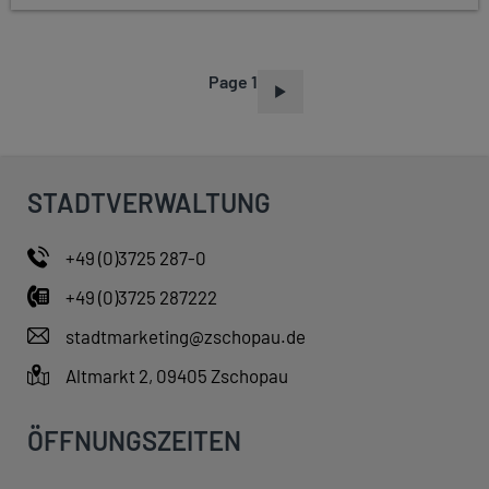
Page 1
P
A
G
I
STADTVERWALTUNG
N
A
+49 (0)3725 287-0
T
+49 (0)3725 287222
I
O
stadtmarketing@zschopau.de
N
Altmarkt 2, 09405 Zschopau
ÖFFNUNGSZEITEN