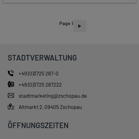
Page 1
P
A
G
I
STADTVERWALTUNG
N
A
+49 (0)3725 287-0
T
+49 (0)3725 287222
I
O
stadtmarketing@zschopau.de
N
Altmarkt 2, 09405 Zschopau
ÖFFNUNGSZEITEN