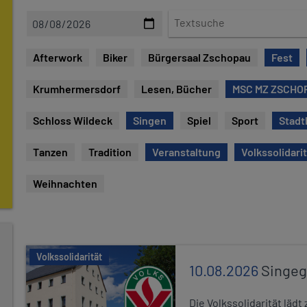
D
T
a
e
t
x
Afterwork
Biker
Bürgersaal Zschopau
Fest
e
t
s
Krumhermersdorf
Lesen, Bücher
MSC MZ ZSCHOP
u
c
Schloss Wildeck
Singen
Spiel
Sport
Stadt
h
e
Tanzen
Tradition
Veranstaltung
Volkssolidari
Weihnachten
Volkssolidarität
10.08.2026
Singe
Die Volkssolidarität lä