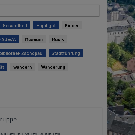
Gesundheit
Highlight
Kinder
AU e.V.
Museum
Musik
bibliothek Zschopau
Stadtführung
tät
wandern
Wanderung
gruppe
dt zum gemeinsamen Singen ein