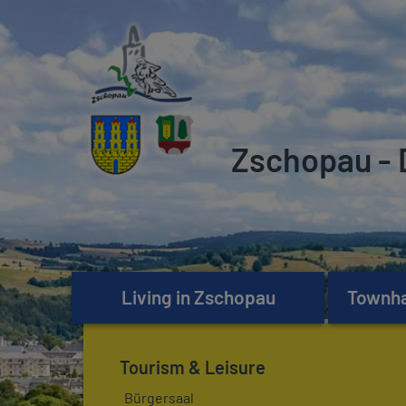
Zschopau - 
Living in Zschopau
Townhal
Tourism & Leisure
Bürgersaal