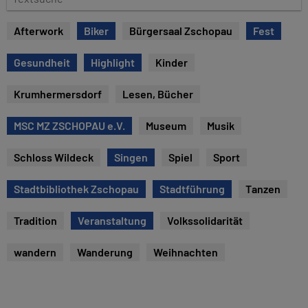
e
e
x
Afterwork
Biker
Bürgersaal Zschopau
Fest
t
s
Gesundheit
Highlight
Kinder
u
c
Krumhermersdorf
Lesen, Bücher
h
e
MSC MZ ZSCHOPAU e.V.
Museum
Musik
Schloss Wildeck
Singen
Spiel
Sport
Stadtbibliothek Zschopau
Stadtführung
Tanzen
Tradition
Veranstaltung
Volkssolidarität
wandern
Wanderung
Weihnachten