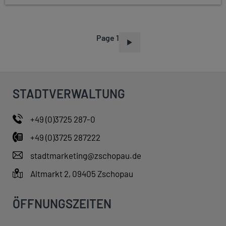
Page 1
P
A
G
I
STADTVERWALTUNG
N
A
+49 (0)3725 287-0
T
+49 (0)3725 287222
I
O
stadtmarketing@zschopau.de
N
Altmarkt 2, 09405 Zschopau
ÖFFNUNGSZEITEN