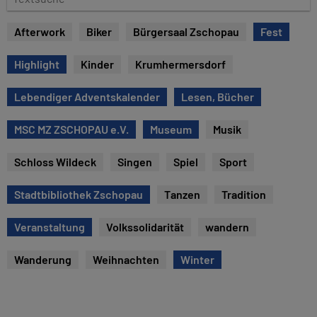
e
e
x
Afterwork
Biker
Bürgersaal Zschopau
Fest
t
s
Highlight
Kinder
Krumhermersdorf
u
c
Lebendiger Adventskalender
Lesen, Bücher
h
e
MSC MZ ZSCHOPAU e.V.
Museum
Musik
Schloss Wildeck
Singen
Spiel
Sport
Stadtbibliothek Zschopau
Tanzen
Tradition
Veranstaltung
Volkssolidarität
wandern
Wanderung
Weihnachten
Winter