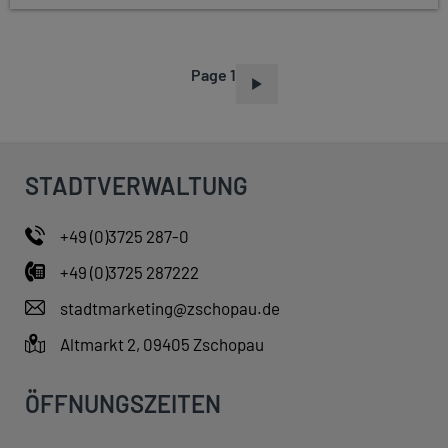
Page 1
P
A
G
I
STADTVERWALTUNG
N
A
+49 (0)3725 287-0
T
+49 (0)3725 287222
I
O
stadtmarketing@zschopau.de
N
Altmarkt 2, 09405 Zschopau
ÖFFNUNGSZEITEN