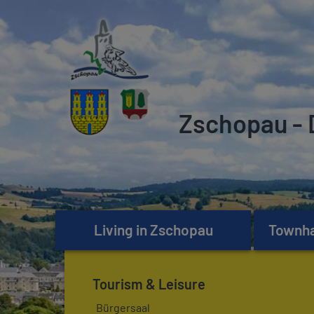
Zschopau - 
Living in Zschopau
Townhal
Tourism & Leisure
Bürgersaal