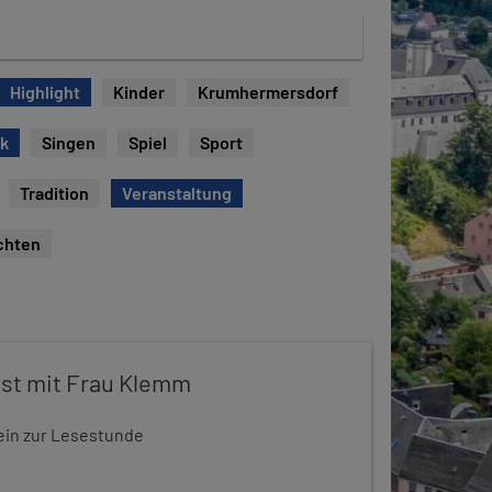
Highlight
Kinder
Krumhermersdorf
ck
Singen
Spiel
Sport
Tradition
Veranstaltung
chten
st mit Frau Klemm
t ein zur Lesestunde