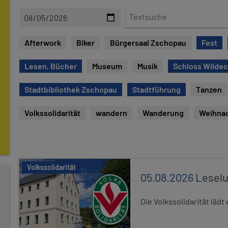
D
T
a
e
t
x
Afterwork
Biker
Bürgersaal Zschopau
Fest
e
t
s
Lesen, Bücher
Museum
Musik
Schloss Wilde
u
c
Stadtbibliothek Zschopau
Stadtführung
Tanzen
h
e
Volkssolidarität
wandern
Wanderung
Weihna
Volkssolidarität
05.08.2026
Leselu
Die Volkssolidarität läd