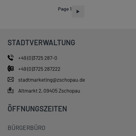
Page 1
P
A
G
I
STADTVERWALTUNG
N
A
+49 (0)3725 287-0
T
+49 (0)3725 287222
I
O
stadtmarketing@zschopau.de
N
Altmarkt 2, 09405 Zschopau
ÖFFNUNGSZEITEN
BÜRGERBÜRO