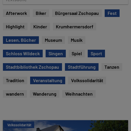
e
e
x
Afterwork
Biker
Bürgersaal Zschopau
Fest
t
s
Highlight
Kinder
Krumhermersdorf
u
c
Lesen, Bücher
Museum
Musik
h
e
Schloss Wildeck
Singen
Spiel
Sport
Stadtbibliothek Zschopau
Stadtführung
Tanzen
Tradition
Veranstaltung
Volkssolidarität
wandern
Wanderung
Weihnachten
Volkssolidarität