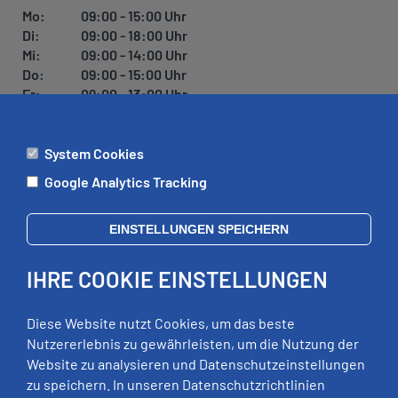
Mo:
09:00 - 15:00 Uhr
Di:
09:00 - 18:00 Uhr
Mi:
09:00 - 14:00 Uhr
Do:
09:00 - 15:00 Uhr
Fr:
09:00 - 13:00 Uhr
System Cookies
ÄMTER
Google Analytics Tracking
Mo:
09:00 - 12:00 Uhr
Di:
09:00 - 12:00 Uhr, 13:00 - 18:00 Uhr
EINSTELLUNGEN SPEICHERN
Mi:
geschlossen
Do:
09:00 - 12:00 Uhr, 13:00 - 15:00 Uhr
IHRE COOKIE EINSTELLUNGEN
Fr:
09:00 - 12:00 Uhr
zusätzliche Termine nach Vereinbarung
Diese Website nutzt Cookies, um das beste
Nutzererlebnis zu gewährleisten, um die Nutzung der
Website zu analysieren und Datenschutzeinstellungen
RECHTLICHES
zu speichern. In unseren Datenschutzrichtlinien