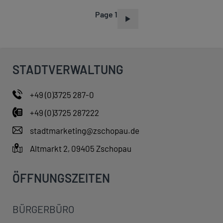
Page 1
P
A
G
I
STADTVERWALTUNG
N
A
+49 (0)3725 287-0
T
+49 (0)3725 287222
I
O
stadtmarketing@zschopau.de
N
Altmarkt 2, 09405 Zschopau
ÖFFNUNGSZEITEN
BÜRGERBÜRO