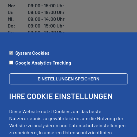
Mo:
09:00 - 15:00 Uhr
Di:
09:00 - 18:00 Uhr
Mi:
09:00 - 14:00 Uhr
Do:
09:00 - 15:00 Uhr
Fr:
09:00 - 13:00 Uhr
System Cookies
ÄMTER
Google Analytics Tracking
Mo:
09:00 - 12:00 Uhr
Di:
09:00 - 12:00 Uhr, 13:00 - 18:00 Uhr
EINSTELLUNGEN SPEICHERN
Mi:
geschlossen
Do:
09:00 - 12:00 Uhr, 13:00 - 15:00 Uhr
IHRE COOKIE EINSTELLUNGEN
Fr:
09:00 - 12:00 Uhr
zusätzliche Termine nach Vereinbarung
Diese Website nutzt Cookies, um das beste
Nutzererlebnis zu gewährleisten, um die Nutzung der
Website zu analysieren und Datenschutzeinstellungen
RECHTLICHES
zu speichern. In unseren Datenschutzrichtlinien