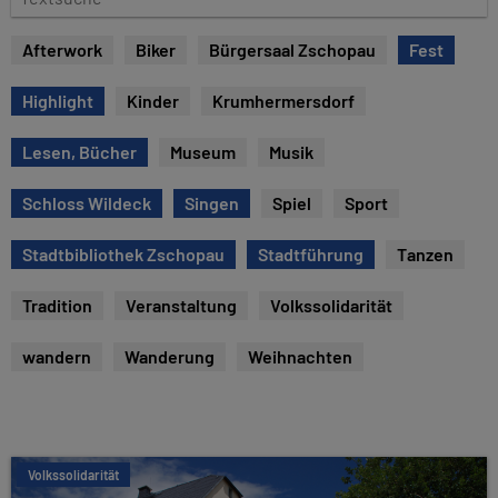
e
e
x
Afterwork
Biker
Bürgersaal Zschopau
Fest
t
s
Highlight
Kinder
Krumhermersdorf
u
c
Lesen, Bücher
Museum
Musik
h
e
Schloss Wildeck
Singen
Spiel
Sport
Stadtbibliothek Zschopau
Stadtführung
Tanzen
Tradition
Veranstaltung
Volkssolidarität
wandern
Wanderung
Weihnachten
Volkssolidarität