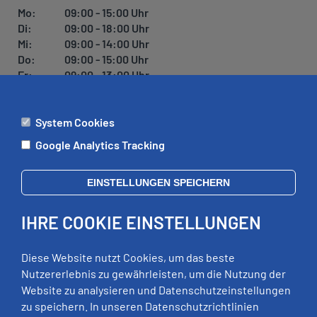
Mo:
09:00 - 15:00 Uhr
Di:
09:00 - 18:00 Uhr
Mi:
09:00 - 14:00 Uhr
Do:
09:00 - 15:00 Uhr
Fr:
09:00 - 13:00 Uhr
System Cookies
ÄMTER
Google Analytics Tracking
Mo:
09:00 - 12:00 Uhr
Di:
09:00 - 12:00 Uhr, 13:00 - 18:00 Uhr
EINSTELLUNGEN SPEICHERN
Mi:
geschlossen
Do:
09:00 - 12:00 Uhr, 13:00 - 15:00 Uhr
IHRE COOKIE EINSTELLUNGEN
Fr:
09:00 - 12:00 Uhr
zusätzliche Termine nach Vereinbarung
Diese Website nutzt Cookies, um das beste
Nutzererlebnis zu gewährleisten, um die Nutzung der
Website zu analysieren und Datenschutzeinstellungen
RECHTLICHES
zu speichern. In unseren Datenschutzrichtlinien