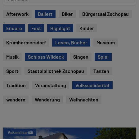
e
e
x
Afterwork
Ballett
Biker
Bürgersaal Zschopau
t
s
Enduro
Fest
Highlight
Kinder
u
c
Krumhermersdorf
Lesen, Bücher
Museum
h
e
Musik
Schloss Wildeck
Singen
Spiel
Sport
Stadtbibliothek Zschopau
Tanzen
Tradition
Veranstaltung
Volkssolidarität
wandern
Wanderung
Weihnachten
Volkssolidarität