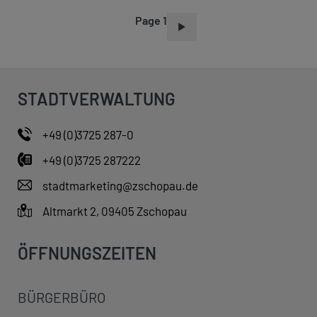
Page 1
P
A
G
I
STADTVERWALTUNG
N
A
+49 (0)3725 287-0
T
+49 (0)3725 287222
I
O
stadtmarketing@zschopau.de
N
Altmarkt 2, 09405 Zschopau
ÖFFNUNGSZEITEN
BÜRGERBÜRO