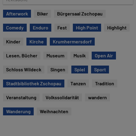
e
e
x
Afterwork
Biker
Bürgersaal Zschopau
t
s
Comedy
Enduro
Fest
High Point
Highlight
u
c
Kinder
Kirche
Krumhermersdorf
h
e
Lesen, Bücher
Museum
Musik
Open Air
Schloss Wildeck
Singen
Spiel
Sport
Stadtbibliothek Zschopau
Tanzen
Tradition
Veranstaltung
Volkssolidarität
wandern
Wanderung
Weihnachten