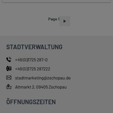
Page 1
P
A
G
I
STADTVERWALTUNG
N
A
+49 (0)3725 287-0
T
+49 (0)3725 287222
I
O
stadtmarketing@zschopau.de
N
Altmarkt 2, 09405 Zschopau
ÖFFNUNGSZEITEN