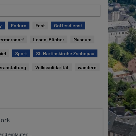
y
Enduro
Fest
Gottesdienst
ermersdorf
Lesen, Bücher
Museum
iel
Sport
St. Martinskirche Zschopau
eranstaltung
Volkssolidarität
wandern
work
nd einläuten...