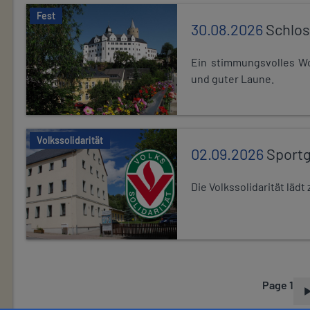
Fest
30.08.2026
Schlos
Ein stimmungsvolles Wo
und guter Laune.
Volkssolidarität
02.09.2026
Sport
Die Volkssolidarität lä
Page 1
P