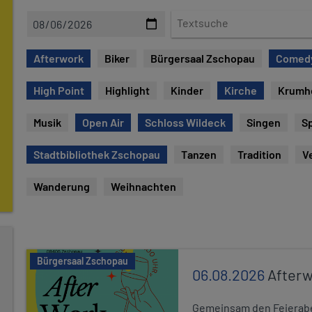
D
T
a
e
t
x
Afterwork
Biker
Bürgersaal Zschopau
Comed
e
t
s
High Point
Highlight
Kinder
Kirche
Krumh
u
c
Musik
Open Air
Schloss Wildeck
Singen
Sp
h
e
Stadtbibliothek Zschopau
Tanzen
Tradition
V
Wanderung
Weihnachten
Bürgersaal Zschopau
06.08.2026
After
Gemeinsam den Feierabe