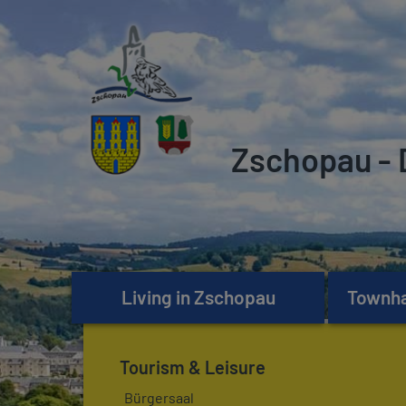
Zschopau - 
Living in Zschopau
Townhal
Tourism & Leisure
Bürgersaal