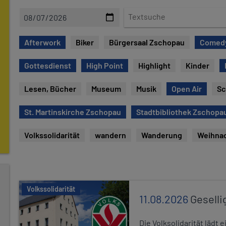
D
T
a
e
t
x
Afterwork
Biker
Bürgersaal Zschopau
Comed
e
t
s
Gottesdienst
High Point
Highlight
Kinder
u
c
Lesen, Bücher
Museum
Musik
Open Air
Sc
h
e
St. Martinskirche Zschopau
Stadtbibliothek Zschopa
Volkssolidarität
wandern
Wanderung
Weihna
Volkssolidarität
11.08.2026
Geselli
Die Volksolidarität lädt