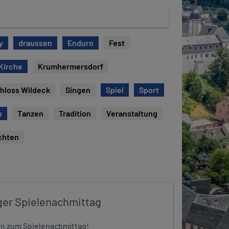
y
draussen
Enduro
Fest
Kirche
Krumhermersdorf
hloss Wildeck
Singen
Spiel
Sport
u
Tanzen
Tradition
Veranstaltung
chten
ger Spielenachmittag
 ein zum Spielenachmittag!