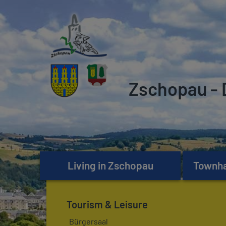
Zschopau - 
Living in Zschopau
Townhal
Tourism & Leisure
Bürgersaal