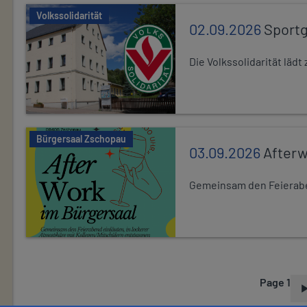
Volkssolidarität
02.09.2026
Sport
Die Volkssolidarität lä
Bürgersaal Zschopau
03.09.2026
After
Gemeinsam den Feierabe
Page 1
P