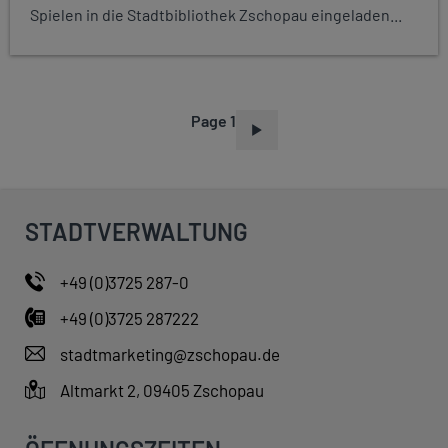
Spielen in die Stadtbibliothek Zschopau eingeladen...
Page 1
P
A
G
I
STADTVERWALTUNG
N
A
+49 (0)3725 287-0
T
+49 (0)3725 287222
I
O
stadtmarketing@zschopau.de
N
Altmarkt 2, 09405 Zschopau