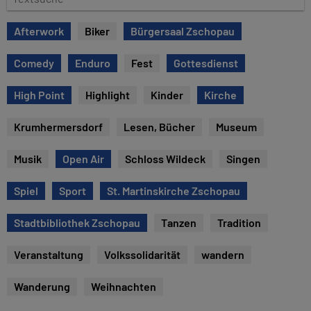
e
e
x
Afterwork
Biker
Bürgersaal Zschopau
t
s
Comedy
Enduro
Fest
Gottesdienst
u
c
High Point
Highlight
Kinder
Kirche
h
e
Krumhermersdorf
Lesen, Bücher
Museum
Musik
Open Air
Schloss Wildeck
Singen
Spiel
Sport
St. Martinskirche Zschopau
Stadtbibliothek Zschopau
Tanzen
Tradition
Veranstaltung
Volkssolidarität
wandern
Wanderung
Weihnachten