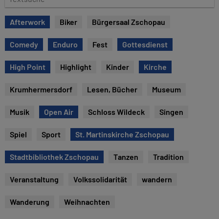
e
e
x
Afterwork
Biker
Bürgersaal Zschopau
t
s
Comedy
Enduro
Fest
Gottesdienst
u
c
High Point
Highlight
Kinder
Kirche
h
e
Krumhermersdorf
Lesen, Bücher
Museum
Musik
Open Air
Schloss Wildeck
Singen
Spiel
Sport
St. Martinskirche Zschopau
Stadtbibliothek Zschopau
Tanzen
Tradition
Veranstaltung
Volkssolidarität
wandern
Wanderung
Weihnachten