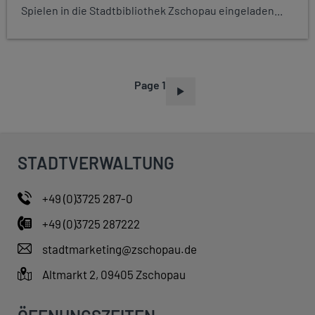
Spielen in die Stadtbibliothek Zschopau eingeladen...
Page 1
P
A
G
I
STADTVERWALTUNG
N
A
+49 (0)3725 287-0
T
+49 (0)3725 287222
I
O
stadtmarketing@zschopau.de
N
Altmarkt 2, 09405 Zschopau