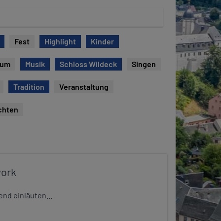
Fest
Highlight
Kinder
eum
Musik
Schloss Wildeck
Singen
Tradition
Veranstaltung
chten
work
nd einläuten...