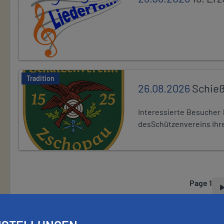
Tradition
26.08.2026
Schieß
Interessierte Besuche
desSchützenvereins ihre
Page 1
P
A
G