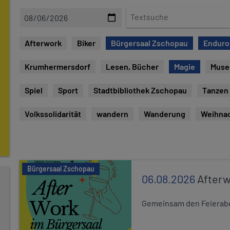
D
T
a
e
t
x
Afterwork
Biker
Bürgersaal Zschopau
Enduro
e
t
s
Krumhermersdorf
Lesen, Bücher
Magie
Mus
u
c
Spiel
Sport
Stadtbibliothek Zschopau
Tanzen
h
e
Volkssolidarität
wandern
Wanderung
Weihna
Bürgersaal Zschopau
06.08.2026
After
Gemeinsam den Feierabe