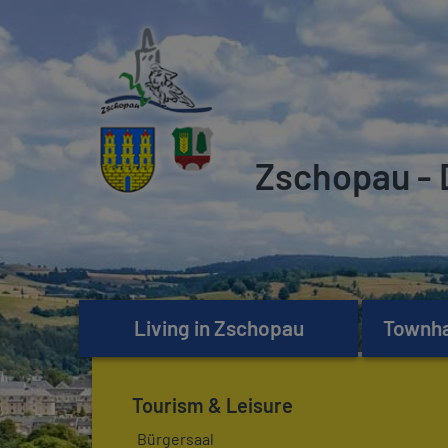
Zschopau - 
Living in Zschopau
Townhal
Tourism & Leisure
Bürgersaal