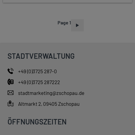
Page 1
P
A
G
I
STADTVERWALTUNG
N
A
+49 (0)3725 287-0
T
+49 (0)3725 287222
I
O
stadtmarketing@zschopau.de
N
Altmarkt 2, 09405 Zschopau
ÖFFNUNGSZEITEN