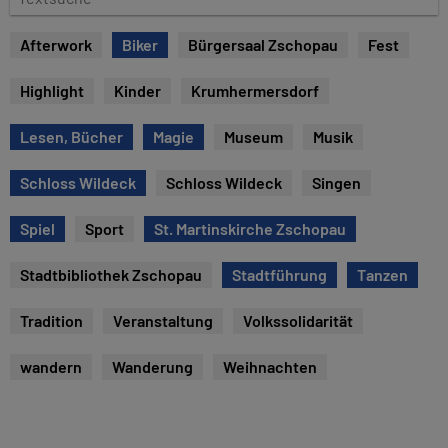
e
e
x
Afterwork
Biker
Bürgersaal Zschopau
Fest
t
s
Highlight
Kinder
Krumhermersdorf
u
c
Lesen, Bücher
Magie
Museum
Musik
h
e
Schloss Wildeck
Schloss Wildeck
Singen
Spiel
Sport
St. Martinskirche Zschopau
Stadtbibliothek Zschopau
Stadtführung
Tanzen
Tradition
Veranstaltung
Volkssolidarität
wandern
Wanderung
Weihnachten