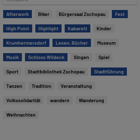
e
e
x
Afterwork
Biker
Bürgersaal Zschopau
Fest
t
s
High Point
Highlight
Kabarett
Kinder
u
c
Krumhermersdorf
Lesen, Bücher
Museum
h
e
Musik
Schloss Wildeck
Singen
Spiel
Sport
Stadtbibliothek Zschopau
Stadtführung
Tanzen
Tradition
Veranstaltung
Volkssolidarität
wandern
Wanderung
Weihnachten