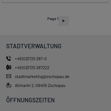
Page 1
P
A
G
I
STADTVERWALTUNG
N
A
+49 (0)3725 287-0
T
+49 (0)3725 287222
I
O
stadtmarketing@zschopau.de
N
Altmarkt 2, 09405 Zschopau
ÖFFNUNGSZEITEN