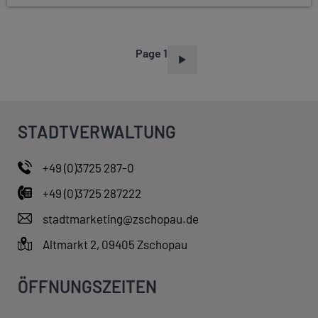
Page 1
P
A
G
I
STADTVERWALTUNG
N
A
+49 (0)3725 287-0
T
+49 (0)3725 287222
I
O
stadtmarketing@zschopau.de
N
Altmarkt 2, 09405 Zschopau
ÖFFNUNGSZEITEN