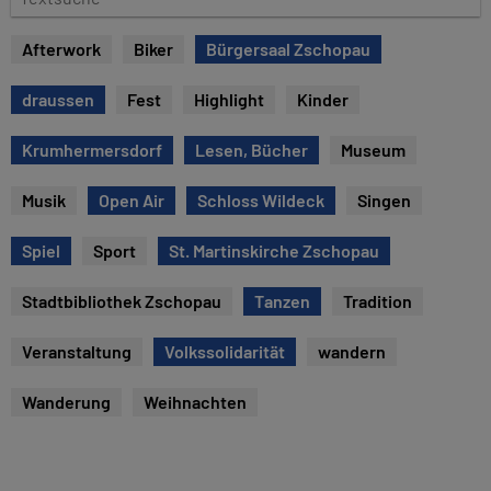
e
e
x
Afterwork
Biker
Bürgersaal Zschopau
t
s
draussen
Fest
Highlight
Kinder
u
c
Krumhermersdorf
Lesen, Bücher
Museum
h
e
Musik
Open Air
Schloss Wildeck
Singen
Spiel
Sport
St. Martinskirche Zschopau
Stadtbibliothek Zschopau
Tanzen
Tradition
Veranstaltung
Volkssolidarität
wandern
Wanderung
Weihnachten