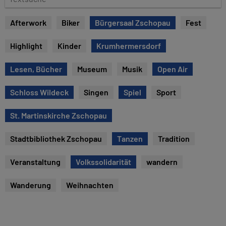
e
e
x
Afterwork
Biker
Bürgersaal Zschopau
Fest
t
s
Highlight
Kinder
Krumhermersdorf
u
c
Lesen, Bücher
Museum
Musik
Open Air
h
e
Schloss Wildeck
Singen
Spiel
Sport
St. Martinskirche Zschopau
Stadtbibliothek Zschopau
Tanzen
Tradition
Veranstaltung
Volkssolidarität
wandern
Wanderung
Weihnachten