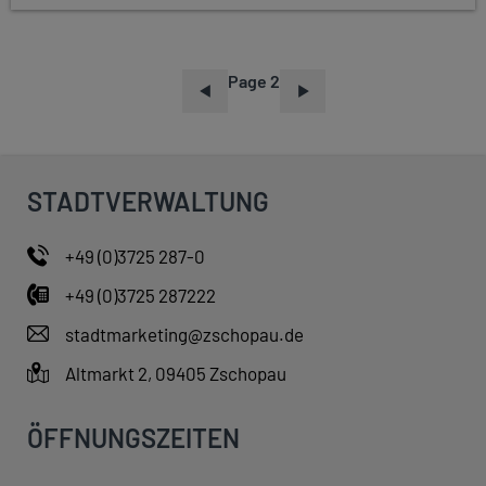
Page 2
P
A
G
I
STADTVERWALTUNG
N
A
+49 (0)3725 287-0
T
+49 (0)3725 287222
I
O
stadtmarketing@zschopau.de
N
Altmarkt 2, 09405 Zschopau
ÖFFNUNGSZEITEN