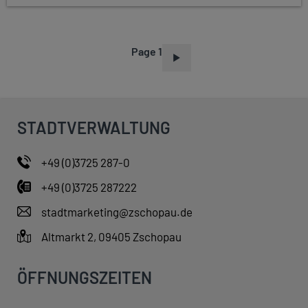
Page 1
P
A
G
I
STADTVERWALTUNG
N
A
+49 (0)3725 287-0
T
+49 (0)3725 287222
I
O
stadtmarketing@zschopau.de
N
Altmarkt 2, 09405 Zschopau
ÖFFNUNGSZEITEN