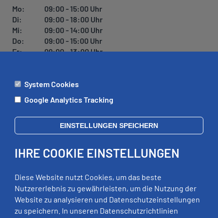
Mo:
09:00 - 15:00 Uhr
Di:
09:00 - 18:00 Uhr
Mi:
09:00 - 14:00 Uhr
Do:
09:00 - 15:00 Uhr
Fr:
09:00 - 13:00 Uhr
System Cookies
ÄMTER
Google Analytics Tracking
Mo:
09:00 - 12:00 Uhr
Di:
09:00 - 12:00 Uhr, 13:00 - 18:00 Uhr
EINSTELLUNGEN SPEICHERN
Mi:
geschlossen
Do:
09:00 - 12:00 Uhr, 13:00 - 15:00 Uhr
IHRE COOKIE EINSTELLUNGEN
Fr:
09:00 - 12:00 Uhr
zusätzliche Termine nach Vereinbarung
Diese Website nutzt Cookies, um das beste
Nutzererlebnis zu gewährleisten, um die Nutzung der
Website zu analysieren und Datenschutzeinstellungen
RECHTLICHES
zu speichern. In unseren Datenschutzrichtlinien