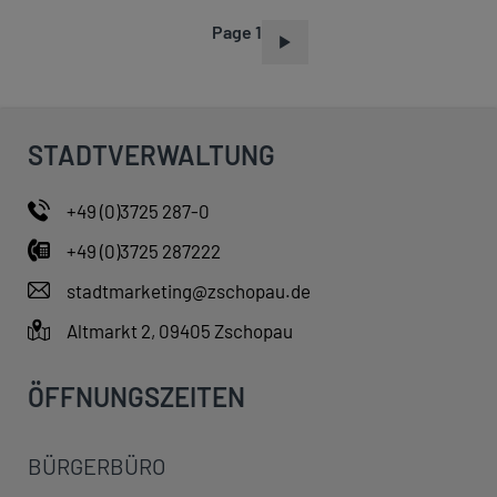
Page 1
P
A
G
I
STADTVERWALTUNG
N
A
+49 (0)3725 287-0
T
+49 (0)3725 287222
I
O
stadtmarketing@zschopau.de
N
Altmarkt 2, 09405 Zschopau
ÖFFNUNGSZEITEN
BÜRGERBÜRO