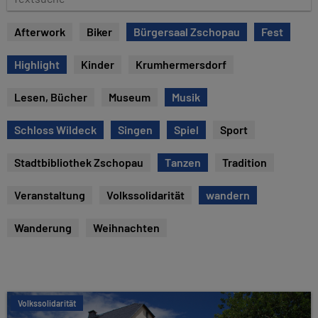
e
e
x
Afterwork
Biker
Bürgersaal Zschopau
Fest
t
s
Highlight
Kinder
Krumhermersdorf
u
c
Lesen, Bücher
Museum
Musik
h
e
Schloss Wildeck
Singen
Spiel
Sport
Stadtbibliothek Zschopau
Tanzen
Tradition
Veranstaltung
Volkssolidarität
wandern
Wanderung
Weihnachten
Volkssolidarität