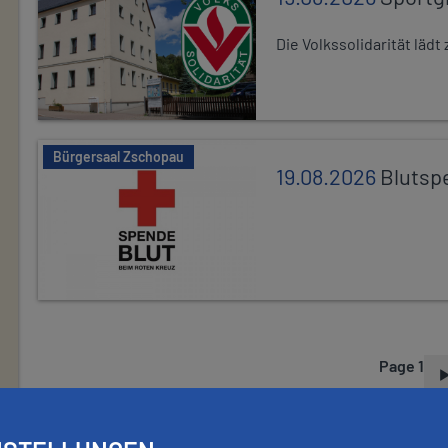
Die Volkssolidarität lä
Bürgersaal Zschopau
19.08.2026
Blutsp
Page 1
P
A
G