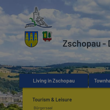
Zschopau - 
Living in Zschopau
Townhal
Tourism & Leisure
Bürgersaal