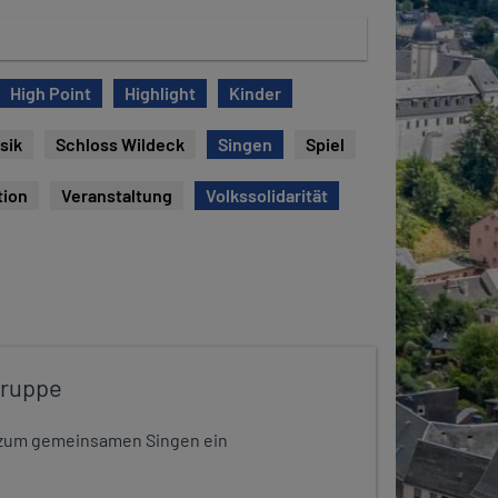
High Point
Highlight
Kinder
sik
Schloss Wildeck
Singen
Spiel
tion
Veranstaltung
Volkssolidarität
gruppe
dt zum gemeinsamen Singen ein