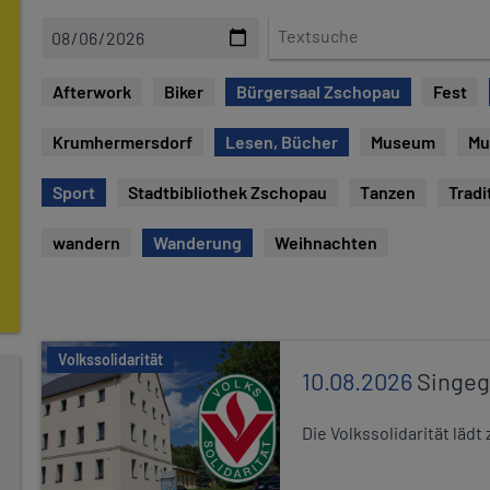
D
T
a
e
t
x
Afterwork
Biker
Bürgersaal Zschopau
Fest
e
t
s
Krumhermersdorf
Lesen, Bücher
Museum
Mu
u
c
Sport
Stadtbibliothek Zschopau
Tanzen
Tradi
h
e
wandern
Wanderung
Weihnachten
Volkssolidarität
10.08.2026
Singe
Die Volkssolidarität lä