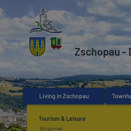
Zschopau - 
Living in Zschopau
Townhal
Tourism & Leisure
Bürgersaal