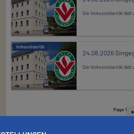
Die Volkssolidarität lä
Volkssolidarität
24.08.2026
Singe
Die Volkssolidarität lä
Page 1
P
A
G