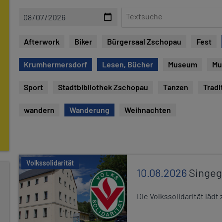
D
T
a
e
t
x
Afterwork
Biker
Bürgersaal Zschopau
Fest
e
t
s
Krumhermersdorf
Lesen, Bücher
Museum
Mu
u
c
Sport
Stadtbibliothek Zschopau
Tanzen
Tradi
h
e
wandern
Wanderung
Weihnachten
Volkssolidarität
10.08.2026
Singe
Die Volkssolidarität lä