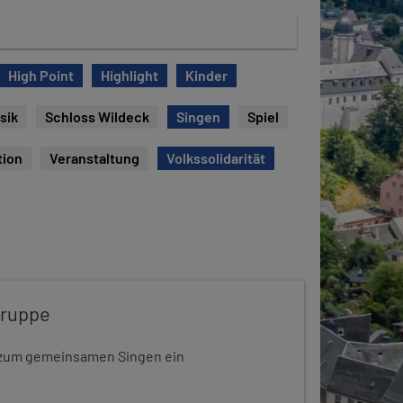
High Point
Highlight
Kinder
sik
Schloss Wildeck
Singen
Spiel
tion
Veranstaltung
Volkssolidarität
gruppe
dt zum gemeinsamen Singen ein