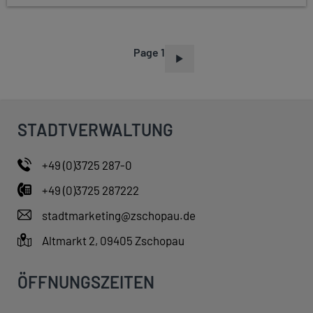
Page 1
P
A
G
I
STADTVERWALTUNG
N
A
+49 (0)3725 287-0
T
+49 (0)3725 287222
I
O
stadtmarketing@zschopau.de
N
Altmarkt 2, 09405 Zschopau
ÖFFNUNGSZEITEN