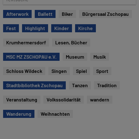
e
e
x
Afterwork
Ballett
Biker
Bürgersaal Zschopau
t
s
Fest
Highlight
Kinder
Kirche
u
c
Krumhermersdorf
Lesen, Bücher
h
e
MSC MZ ZSCHOPAU e.V.
Museum
Musik
Schloss Wildeck
Singen
Spiel
Sport
Stadtbibliothek Zschopau
Tanzen
Tradition
Veranstaltung
Volkssolidarität
wandern
Wanderung
Weihnachten